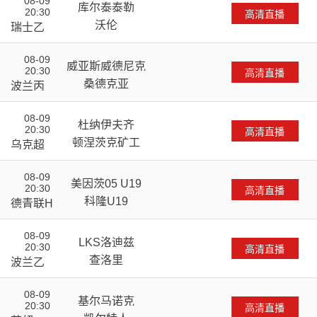
08-09
库尔泰泰勒
20:30
VS
高清直播
沃伦
瑞士乙
08-09
威亚斯威德尼克
20:30
VS
高清直播
桑德克亚
波兰丙
08-09
杜纳伊夫齐
20:30
VS
高清直播
顿涅茨克矿工
乌克超
08-09
美因茨05 U19
20:30
VS
高清直播
科隆U19
德青联H
08-09
LKS洛迪兹
20:30
VS
高清直播
查洛里
波兰乙
08-09
基尔马诺克
20:30
VS
高清直播