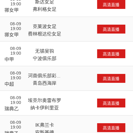
斯达女足
19:00
VS
高清直播
弗利格女足
挪女甲
08-09
克莱波女足
19:00
VS
高清直播
费林根达伦女足
挪女甲
08-09
无锡吴钩
19:00
VS
高清直播
宁波俱乐部
中甲
08-09
河南俱乐部彩陶
19:00
VS
高清直播
坊
青岛西海岸
中超
08-09
埃克尔奥雷布罗
19:00
VS
高清直播
纳卡伊利里亚
瑞典乙
08-09
IK弗兰卡
19:00
VS
高清直播
安斯基德