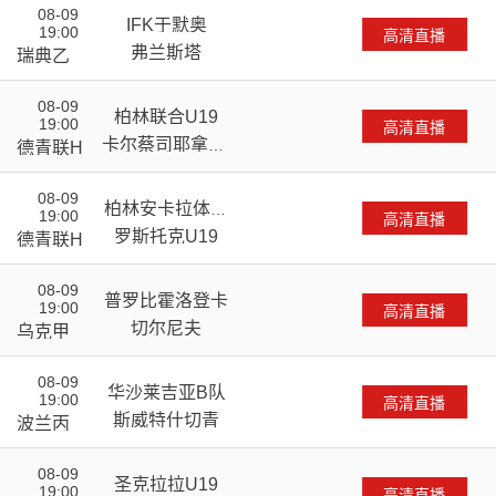
08-09
IFK于默奥
19:00
VS
高清直播
弗兰斯塔
瑞典乙
08-09
柏林联合U19
19:00
VS
高清直播
卡尔蔡司耶拿U1
德青联H
9
08-09
柏林安卡拉体育
19:00
VS
高清直播
U19
罗斯托克U19
德青联H
08-09
普罗比霍洛登卡
19:00
VS
高清直播
切尔尼夫
乌克甲
08-09
华沙莱吉亚B队
19:00
VS
高清直播
斯威特什切青
波兰丙
08-09
圣克拉拉U19
19:00
VS
高清直播