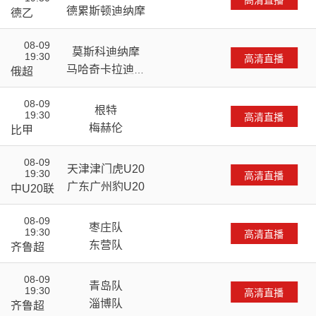
高清直播
德累斯顿迪纳摩
德乙
08-09
莫斯科迪纳摩
19:30
VS
高清直播
马哈奇卡拉迪纳
俄超
摩
08-09
根特
19:30
VS
高清直播
梅赫伦
比甲
08-09
天津津门虎U20
19:30
VS
高清直播
广东广州豹U20
中U20联
08-09
枣庄队
19:30
VS
高清直播
东营队
齐鲁超
08-09
青岛队
19:30
VS
高清直播
淄博队
齐鲁超