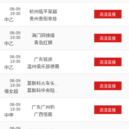
08-09
杭州临平吴越
19:30
VS
高清直播
贵州贵阳竞技
中乙
08-09
海门珂缔缘
19:30
VS
高清直播
青岛红狮
中乙
08-09
广东铭途
19:30
VS
高清直播
温州俱乐部德赛
中乙
08-09
莫斯科火车头女
19:30
VS
高清直播
足
莫斯科中央陆军
俄女超
女足
08-09
广东广州豹
19:30
VS
高清直播
广西恒宸
中甲
08-09