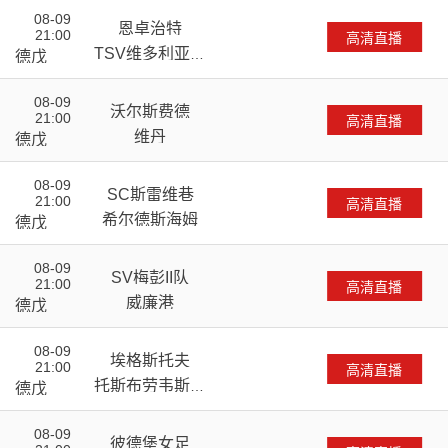
08-09
恩卓治特
21:00
VS
高清直播
TSV维多利亚克
德戊
拉霍尔茨
08-09
沃尔斯费德
21:00
VS
高清直播
维丹
德戊
08-09
SC斯雷维巷
21:00
VS
高清直播
希尔德斯海姆
德戊
08-09
SV梅彭II队
21:00
VS
高清直播
威廉港
德戊
08-09
埃格斯托夫
21:00
VS
高清直播
托斯布劳韦斯洛
德戊
恩
08-09
彼德堡女足