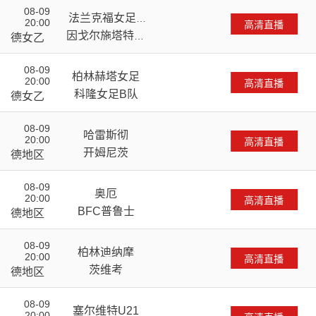
08-09
法兰克福女足B
20:00
VS
高清直播
队
因戈尔施塔特女
德女乙
足
08-09
柏林赫塔女足
20:00
VS
高清直播
科隆女足B队
德女乙
08-09
哈雷斯彻
20:00
VS
高清直播
开姆尼茨
德地区
08-09
奥厄
20:00
VS
高清直播
BFC普鲁士
德地区
08-09
柏林迪纳摩
20:00
VS
高清直播
茨维考
德地区
08-09
塞尔维特U21
20:00