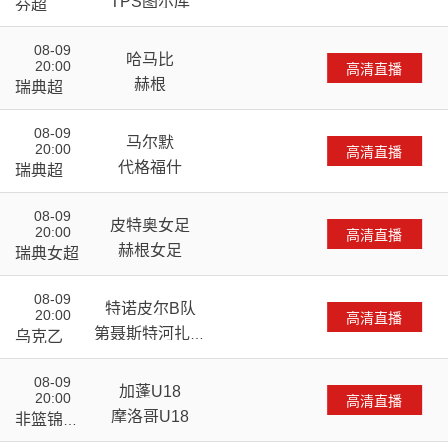
TPS图尔库
芬超
08-09
哈马比
20:00
VS
高清直播
赫根
瑞典超
08-09
马尔默
20:00
VS
高清直播
代格福什
瑞典超
08-09
皮特奥女足
20:00
VS
高清直播
赫根女足
瑞典女超
08-09
特诺皮尔B队
20:00
VS
高清直播
第聂斯特河扎利
乌克乙
什奇基
08-09
加蓬U18
20:00
VS
高清直播
摩洛哥U18
非篮锦U1
8