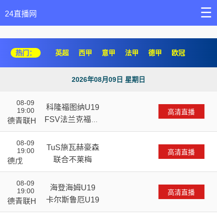
☰
24直播网
热门：
英超
西甲
意甲
法甲
德甲
欧冠
2026年08月09日 星期日
世界杯
NBA
CBA
08-09
科隆福图纳U19
19:00
VS
高清直播
FSV法兰克福U1
德青联H
9
08-09
TuS施瓦赫豪森
19:00
VS
高清直播
联合不莱梅
德戊
08-09
海登海姆U19
19:00
VS
高清直播
卡尔斯鲁厄U19
德青联H