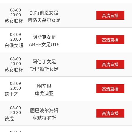
08-09
加特凯恩女足
20:00
VS
高清直播
博洛夫慕尔女足
苏女联杯
08-09
明斯克女足
20:00
VS
高清直播
ABFF女足U19
白俄女超
08-09
阿伯丁女足
20:00
VS
高清直播
斯巴顿斯女足
苏女联杯
08-09
明辛根
20:30
VS
高清直播
康戈迪亚
瑞士乙
08-09
图巴波尔海姆
20:30
VS
高清直播
亨默特罗斯
德戊