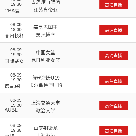
青岛崂山啤酒
19:30
VS
高清直播
江苏肯帝亚
CBA夏季
联赛
08-09
基尼巴国王
19:30
VS
高清直播
黑水博辛
菲州长杯
08-09
中国女篮
19:30
VS
高清直播
尼日利亚女篮
国际赛女
08-09
海登海姆U19
19:30
VS
高清直播
卡尔斯鲁厄U19
德青联H
08-09
上海交通大学
19:30
VS
高清直播
AUBL
政治大学
08-09
重庆铜梁龙
19:35
VS
高清直播
上海海港