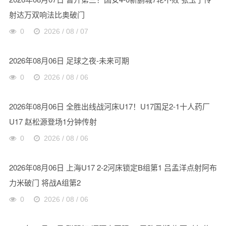
射达万双响法比奥破门
0
2026 / 08 / 07
2026年08月06日 足球之夜-未来可期
0
2026 / 08 / 06
2026年08月06日 全胜出线战河床U17！U17国足2-1十人药厂
U17 赵松源登场1分钟传射
0
2026 / 08 / 06
2026年08月06日 上海U17 2-2河床锁定B组第1 吕孟洋点射阿布
力米破门 将战A组第2
0
2026 / 08 / 06