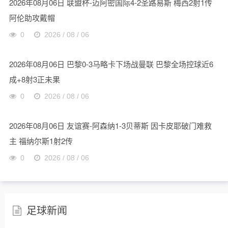
2026年08月06日 联盟杯-迈阿密国际4-2圣路易斯 梅西2射1传
阿伦助攻戴帽
0
2026 / 08 / 06
2026年08月06日 巴黎0-3马略卡下场战曼联 巴黎全场控球近6
成+8射3正未果
0
2026 / 08 / 06
2026年08月06日 友谊赛-阿森纳1-3贝蒂斯 因卡皮耶破门难救
主 福纳尔斯1射2传
0
2026 / 08 / 06
足球新闻