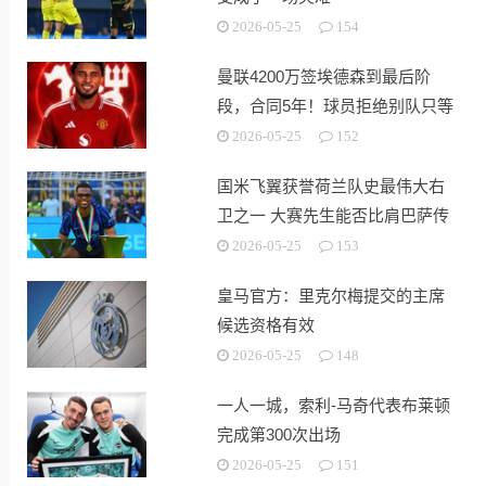
2026-05-25
154
曼联4200万签埃德森到最后阶
段，合同5年！球员拒绝别队只等
红魔
2026-05-25
152
国米飞翼获誉荷兰队史最伟大右
卫之一 大赛先生能否比肩巴萨传
奇
2026-05-25
153
皇马官方：里克尔梅提交的主席
候选资格有效
2026-05-25
148
一人一城，索利-马奇代表布莱顿
完成第300次出场
2026-05-25
151