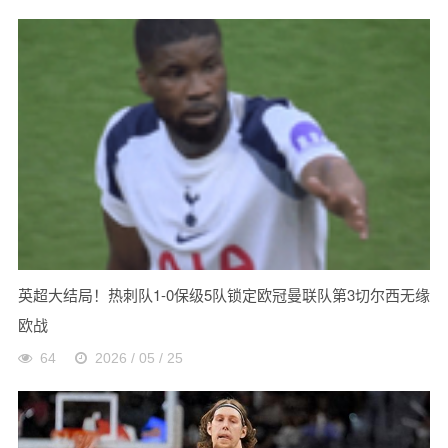
英超大结局！热刺队1-0保级5队锁定欧冠曼联队第3切尔西无缘
欧战
64
2026 / 05 / 25