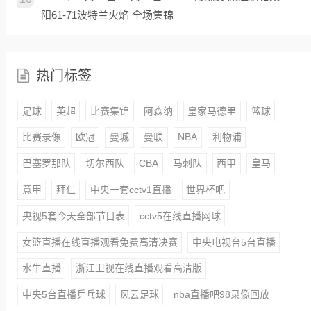
阳61-71波特兰火焰 全场集锦
热门标签
足球
英超
比赛集锦
阿森纳
皇家马德里
篮球
比赛录像
欧冠
曼城
曼联
NBA
利物浦
巴塞罗那队
切尔西队
CBA
马刺队
西甲
皇马
意甲
拜仁
中央一套cctv1直播
世界杯吧
央视5套今天全部节目表
cctv5在线直播网球
女篮直播在线直播观看免费高清决赛
中央电视台5台直播
水牛直播
浙江卫视在线直播观看高清版
中央5台直播乒乓球
风云足球
nba直播吧98录像回放