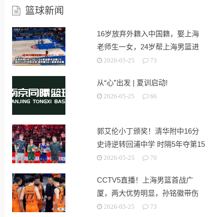
篮球新闻
16岁放弃外籍入中国籍，娶上海
老师生一女，24岁帮上海男篮进
决赛
2026-05-25
73
从“心”出发 | 夏训启动!
2026-05-25
66
郭艾伦小丁颁奖！清华附中16分
史诗逆转回浦中学 时隔5年夺第15
冠
2026-05-25
70
CCTV5直播！上海男篮首战广
厦，两大优势明显，孙铭徽带伤
出战！
2026-05-25
73