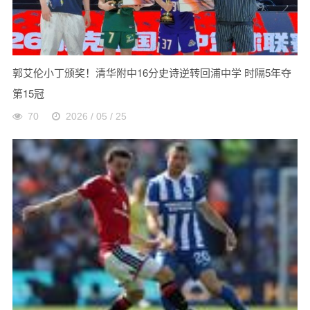
郭艾伦小丁颁奖！清华附中16分史诗逆转回浦中学 时隔5年夺
第15冠
70
2026 / 05 / 25