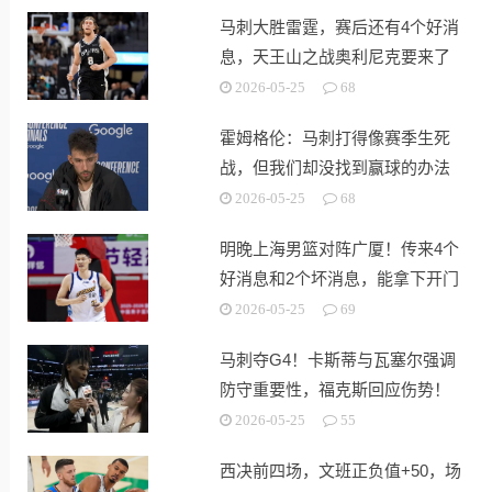
马刺大胜雷霆，赛后还有4个好消
息，天王山之战奥利尼克要来了
2026-05-25
68
霍姆格伦：马刺打得像赛季生死
战，但我们却没找到赢球的办法
2026-05-25
68
明晚上海男篮对阵广厦！传来4个
好消息和2个坏消息，能拿下开门
红
2026-05-25
69
马刺夺G4！卡斯蒂与瓦塞尔强调
防守重要性，福克斯回应伤势！
2026-05-25
55
西决前四场，文班正负值+50，场