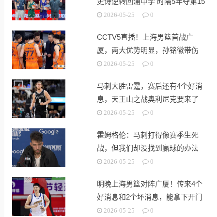
史诗逆转回浦中学 时隔5年夺第15
冠
2026-05-25
0
CCTV5直播！上海男篮首战广
厦，两大优势明显，孙铭徽带伤
出战！
2026-05-25
0
马刺大胜雷霆，赛后还有4个好消
息，天王山之战奥利尼克要来了
2026-05-25
0
霍姆格伦：马刺打得像赛季生死
战，但我们却没找到赢球的办法
2026-05-25
0
明晚上海男篮对阵广厦！传来4个
好消息和2个坏消息，能拿下开门
红
2026-05-25
0