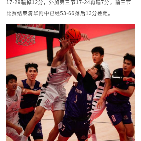
17-29输掉12分，外加第三节17-24再输7分，前三节
比赛结束清华附中已经53-66落后13分差距。