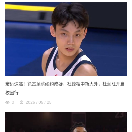
宏远速递！徐杰顶薪续约成疑，杜锋相中新大外，杜润旺开启
校园行
0
2026 / 05 / 25