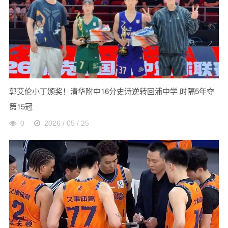
郭艾伦小丁颁奖！清华附中16分史诗逆转回浦中学 时隔5年夺
第15冠
0
2026 / 05 / 25