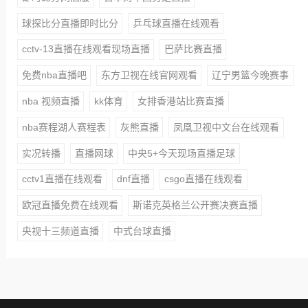
球探比分直播即时比分
乒乓球直播在线观看
cctv-13直播在线观看现场直播
巴萨比赛直播
免费nba直播吧
东方卫视在线官网观看
辽宁男篮今晚赛事
nba 视频直播
kk体育
女排香港站比赛直播
nba赛程湖人赛程表
灰熊直播
凤凰卫视中文台在线观看
实况转播
直播网球
中央5+今天现场直播足球
cctv1直播在线观看
dnf直播
csgo直播在线观看
欧冠直播免费在线观看
斯诺克英格兰公开赛决赛直播
央视十三频道直播
中式台球直播