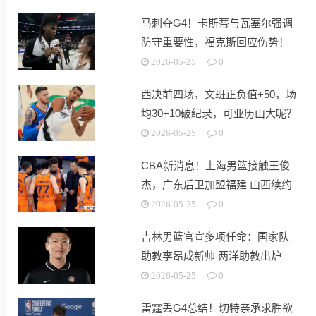
马刺夺G4！卡斯蒂与瓦塞尔强调
防守重要性，福克斯回应伤势！
2026-05-25
0
西决前四场，文班正负值+50，场
均30+10破纪录，可亚历山大呢？
2026-05-25
0
CBA新消息！上海男篮接触王俊
杰，广东后卫加盟福建 山西续约
潘江
2026-05-25
0
吉林男篮官宣多项任命：国家队
助教李昂成新帅 两洋助教出炉
2026-05-25
0
雷霆丢G4总结！切特亲承求胜欲