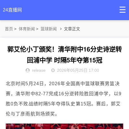
☰
24直播网
首页
>
体育新闻
>
篮球新闻
文章正文
郭艾伦小丁颁奖！清华附中16分史诗逆转
回浦中学 时隔5年夺第15冠
release
2026年05月25日 17:00
北京时间5月24日，2026年全国高中篮球联赛男篮决
赛，清华附中82-77完成16分逆转险胜回浦中学，以9
胜0负不败战绩时隔5年夺得队史第15冠。赛后，郭艾
伦与丁彦雨航到场颁奖。