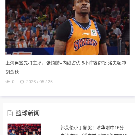
上海男篮先打主场，张镇麟+内线占优 5小阵容奇招 洛夫顿冲
胡金秋
0
2026 / 05 / 25
篮球新闻
郭艾伦小丁颁奖！清华附中16分