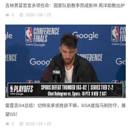
吉林男篮官宣多项任命：国家队助教李昂成新帅 两洋助教出炉
0
2026 / 05 / 25
雷霆丢G4总结！切特亲承求胜欲不够，SGA直指马刺防守，展
望G5！
0
2026 / 05 / 25