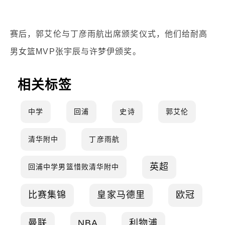
赛后，郭艾伦与丁彦雨航出席颁奖仪式，他们给耐高
男女篮MVP张宇辰与许梦伊颁奖。
相关标签
中学
回浦
史诗
郭艾伦
清华附中
丁彦雨航
英超
回浦中学男篮惜败清华附中
比赛集锦
皇家马德里
欧冠
曼联
NBA
利物浦