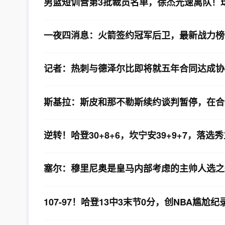
男篮短训营第3批裁员名单，徐杰光速离队！
一夜四消息：火箭签约冠军后卫，最新战力榜
记者：热刺与德泽尔比即将就五年合同达成协
斯基拉：斯皮和那不勒斯续约谈判暂停，在合
逆转！哈登30+8+6，坎宁安39+9+7，落
塞尔：穆里尼奥是皇马内部考虑的主帅人选之
107-97！哈登13中3末节0分，创NBA尴