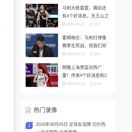
马刺大胜雷霆，赛后还
有4个好消息，天王山之
战奥利尼克要来了
2026-05-25
225
霍姆格伦：马刺打得像
赛季生死战，但我们却
没找到赢球的办法
2026-05-25
241
明晚上海男篮对阵广
厦！传来4个好消息和2
个坏消息，能拿下开门
2026-05-25
234
红
热门录像
2026年08月05日 足球友谊赛 切尔西
1