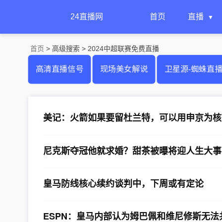
24直播网
首页
直播
首页
> 高级搜索 > 2024中超联赛免费直播
高清直播信号
现场美女解说
卫星源-蜘蛛直
美记：火箭如果要留杜兰特，可以用申京为核
尼克斯夺冠他就求婚？甜茶被曝将迎人生大事
皇马防线核心续约谈判中，下周或有定论
ESPN：皇马内部认为姆巴佩和维尼修斯无