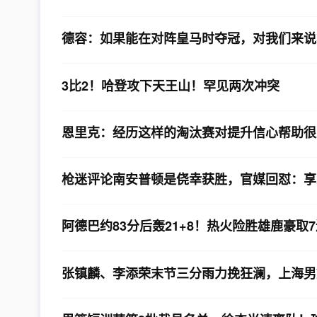
德容：如果能在对阵皇马时夺冠，对我们来说
3比2！哈登攻下天王山！罕见两次冲突
恩里克：经历这样的淘汰赛对提升信心帮助很
枪迷评论南安普顿是侥幸获胜，官媒回怼：享
阿德巴约83分后轰21+8！热火险胜雄鹿豪取7连
张镇麟、李添荣末节三分雨力挽狂澜，上海男