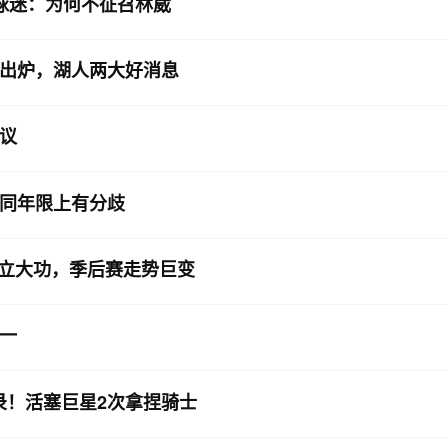
球迷：为何不征召林葳
出炉，湖人两大好消息
议
同年限上有分歧
选秀立大功，季后赛走势巨变
一
尬纪录！活塞巨星2次拿捏骑士