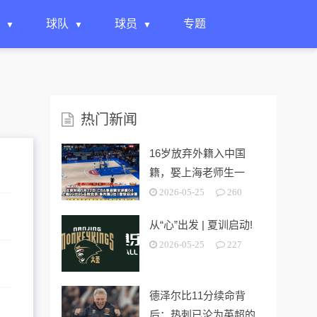
球队
球员
专题
热门新闻
16岁放弃外籍入中国
籍，娶上海老师生一
女，24岁帮上海男篮进
2026-05-25
260
决赛
从“心”出发 | 夏训启动!
2026-05-25
227
德泽尔比11分续命背
后：热刺已沦为英超的