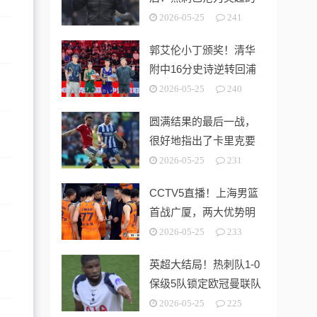
“系统性风险样本”！
2026-05-25
241
郭艾伦小丁颁奖！清华
附中16分史诗逆转回浦
中学 时隔5年夺第15冠
2026-05-25
240
圆满结果的最后一战，
很好地指出了卡里克要
解决的终极问题
2026-05-25
231
CCTV5直播！上海男篮
首战广厦，两大优势明
显，孙铭徽带伤出战！
2026-05-25
233
英超大结局！热刺队1-0
保级5队锁定欧冠曼联队
第3切尔西无缘欧战
2026-05-25
225