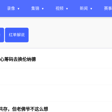
录像
集锦
视频
新闻
赛事
播
红单解说
心筹码去换伦纳德
法共存，但老佛爷不这么想