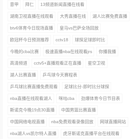
意甲
拜仁
13频道新闻直播在线看
湖南卫视直播在线观看
大秀直播在线
湖人比赛免费直播
btv6体育今日现场直播
皇马vs巴萨全场回放
欧冠杯今日预测推荐
cctv18
球探足球即时比
今晚的cba比赛
极速直播nba在线观看jrs
你播我播
高清频道
cctv5+直播观看正在直播
星空卫视
湖人比赛直播
乒乓球今天赛程表
乒乓球比赛直播免费观看
足球比分-即时比分球探
nba直播在线观看湖人
咪咕cba
劲爆体育今日节目表
斯诺克今晚19点30直播
中国男篮比赛直播
中国网络电视直播
nba免费观看录像回放
网球直播网站
nba湖人vs凯尔特人直播
虎牙斯诺克直播平台在线观看