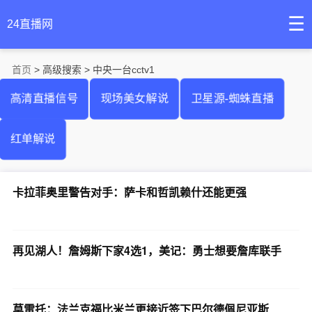
☰
24直播网
首页
> 高级搜索 > 中央一台cctv1
高清直播信号
现场美女解说
卫星源-蜘蛛直播
红单解说
卡拉菲奥里警告对手：萨卡和哲凯赖什还能更强
再见湖人！詹姆斯下家4选1，美记：勇士想要詹库联手
莫雷托：法兰克福比米兰更接近签下巴尔德佩尼亚斯