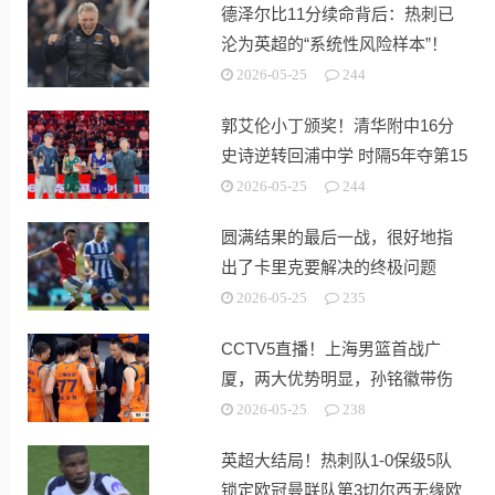
德泽尔比11分续命背后：热刺已
沦为英超的“系统性风险样本”！
2026-05-25
244
郭艾伦小丁颁奖！清华附中16分
史诗逆转回浦中学 时隔5年夺第15
冠
2026-05-25
244
圆满结果的最后一战，很好地指
出了卡里克要解决的终极问题
2026-05-25
235
CCTV5直播！上海男篮首战广
厦，两大优势明显，孙铭徽带伤
出战！
2026-05-25
238
英超大结局！热刺队1-0保级5队
锁定欧冠曼联队第3切尔西无缘欧