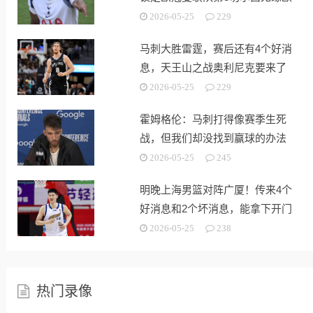
战
2026-05-25
229
马刺大胜雷霆，赛后还有4个好消
息，天王山之战奥利尼克要来了
2026-05-25
229
霍姆格伦：马刺打得像赛季生死
战，但我们却没找到赢球的办法
2026-05-25
245
明晚上海男篮对阵广厦！传来4个
好消息和2个坏消息，能拿下开门
红
2026-05-25
238
热门录像