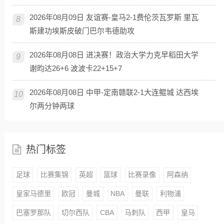
2026年08月09日 友谊赛-皇马2-1费伦茨瓦罗斯 里瓦
8
斯建功埃斯皮破门巴尔韦德助攻
2026年08月08日 进决赛！政治大学力克早稻田大学
9
谢昀达26+6 波波卡22+15+7
2026年08月08日 中甲-定南赣联2-1大连鲲城 达西埃
10
尔两分钟两球
热门标签
足球
比赛集锦
英超
篮球
比赛录像
阿森纳
皇家马德里
欧冠
曼城
NBA
曼联
利物浦
巴塞罗那队
切尔西队
CBA
马刺队
西甲
皇马