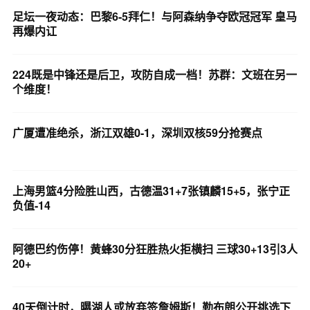
足坛一夜动态：巴黎6-5拜仁！与阿森纳争夺欧冠冠军 皇马
再爆内讧
224既是中锋还是后卫，攻防自成一档！苏群：文班在另一
个维度！
广厦遭准绝杀，浙江双雄0-1，深圳双核59分抢赛点
上海男篮4分险胜山西，古德温31+7张镇麟15+5，张宁正
负值-14
阿德巴约伤停！黄蜂30分狂胜热火拒横扫 三球30+13引3人
20+
40天倒计时，曝湖人或放弃签詹姆斯！勒布朗公开挑选下