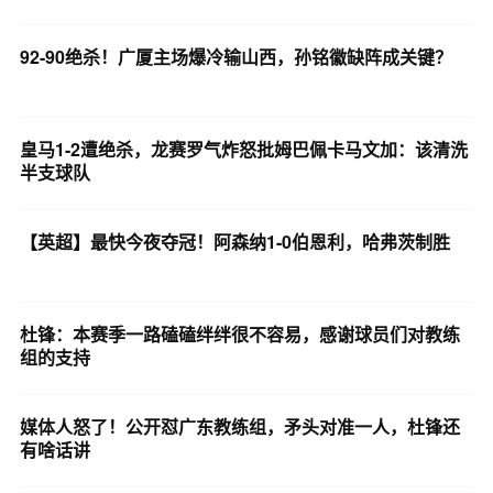
92-90绝杀！广厦主场爆冷输山西，孙铭徽缺阵成关键？
皇马1-2遭绝杀，龙赛罗气炸怒批姆巴佩卡马文加：该清洗
半支球队
【英超】最快今夜夺冠！阿森纳1-0伯恩利，哈弗茨制胜
杜锋：本赛季一路磕磕绊绊很不容易，感谢球员们对教练
组的支持
媒体人怒了！公开怼广东教练组，矛头对准一人，杜锋还
有啥话讲