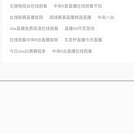
无锡电视台在线观看
中央6套直播在线观看节目
女排联赛直播官网
网球赛事直播频道直播
中央八台
cba直播免费高清在线观看
直播3d开奖现场
在线观看中央8台直播官网
东亚杯直播今天直播
今日cba比赛赛程表
中央6台直播在线观看
本站所有赛事直播信号均由用户收集或从搜索引擎搜索整
理获得，所有内容均来自互联网，我们自身不提供任何直
播信号和视频内容，如侵犯您的权益请联系我们，我们会
第一时间处理
Copyright © 2021 - 2025 All Rights Reserved 24直播网 版
权所有