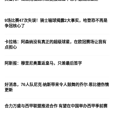
9场比赛47次失误！骑士输球揭露2大事实，哈登恐不再是
争冠核心了
卡拉格：阿森纳没有真正的超级球星，在欧冠赛场让我有
点担心
阿斯报：穆里尼奥重返皇马，只差最后签字
好消息，76人队尼克·纳斯带来令人鼓舞的乔尔·恩比德伤情
更新
合力万盛与西甲联盟推进合作 有望在中国举办西甲季前赛