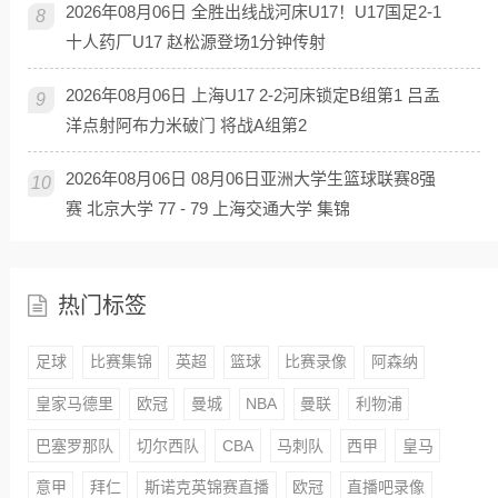
2026年08月06日 全胜出线战河床U17！U17国足2-1
8
十人药厂U17 赵松源登场1分钟传射
2026年08月06日 上海U17 2-2河床锁定B组第1 吕孟
9
洋点射阿布力米破门 将战A组第2
2026年08月06日 08月06日亚洲大学生篮球联赛8强
10
赛 北京大学 77 - 79 上海交通大学 集锦
热门标签
足球
比赛集锦
英超
篮球
比赛录像
阿森纳
皇家马德里
欧冠
曼城
NBA
曼联
利物浦
巴塞罗那队
切尔西队
CBA
马刺队
西甲
皇马
意甲
拜仁
斯诺克英锦赛直播
欧冠
直播吧录像