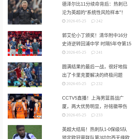
德泽尔比11分续命背后：热刺已
沦为英超的“系统性风险样本”！
2026-05-25
242
郭艾伦小丁颁奖！清华附中16分
史诗逆转回浦中学 时隔5年夺第15
冠
2026-05-25
241
圆满结果的最后一战，很好地指
出了卡里克要解决的终极问题
2026-05-25
232
CCTV5直播！上海男篮首战广
厦，两大优势明显，孙铭徽带伤
出战！
2026-05-25
233
英超大结局！热刺队1-0保级5队
锁定欧冠曼联队第3切尔西无缘欧