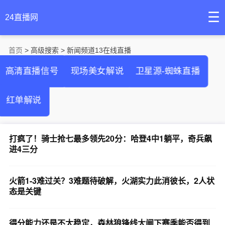
☰
24直播网
首页
> 高级搜索 > 新闻频道13在线直播
高清直播信号
现场美女解说
卫星源-蜘蛛直播
红单解说
打疯了！骑士抢七最多领先20分：哈登4中1躺平，奇兵飙
进4三分
火箭1-3难过关？3难题待破解，火湖实力此消彼长，2人状
态是关键
得分能力还是不太稳定，森林狼锋线大闸下赛季能否得到