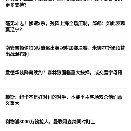
更多支持？
毫无斗志！惨遭3杀，残阵上海全场压制，邱彪：如此表现
赢辽宁？
南安普顿偷拍3队遭逐出英冠附加赛决赛，米德尔斯堡顶替
出战温布利
爱德华兹降薪续约？森林狼面临重大抉择，或交易字母哥
赖斯：纽卡不是好对付的对手，本赛季主客场双杀他们意
义重大
利物浦3000万镑抢人，曼联阿森纳同时盯上