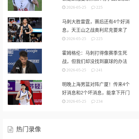
战
2026-05-25
225
马刺大胜雷霆，赛后还有4个好消
息，天王山之战奥利尼克要来了
2026-05-25
225
霍姆格伦：马刺打得像赛季生死
战，但我们却没找到赢球的办法
2026-05-25
241
明晚上海男篮对阵广厦！传来4个
好消息和2个坏消息，能拿下开门
红
2026-05-25
234
热门录像