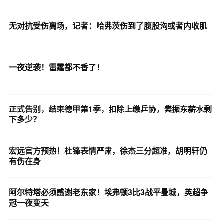
无对抗受伤离场，记者：哈弗茨伤到了腹股沟或者内收肌
一夜逆袭！雷霆都不香了！
正式告别，结束德甲第1季，扣除上缴乒协，樊振东薪水剩
下多少？
宏远官方预热！杜锋表情严肃，徐杰三分超准，胡明轩仍
有伤在身
阿尔特塔必须感谢老东家！埃弗顿3比3战平曼城，英超争
冠一夜变天