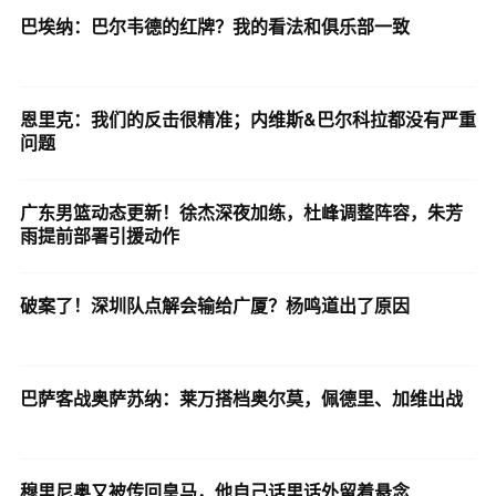
巴埃纳：巴尔韦德的红牌？我的看法和俱乐部一致
恩里克：我们的反击很精准；内维斯&巴尔科拉都没有严重
问题
广东男篮动态更新！徐杰深夜加练，杜峰调整阵容，朱芳
雨提前部署引援动作
破案了！深圳队点解会输给广厦？杨鸣道出了原因
巴萨客战奥萨苏纳：莱万搭档奥尔莫，佩德里、加维出战
​穆里尼奥又被传回皇马，他自己话里话外留着悬念