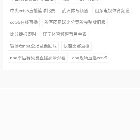
中央cctv5直播篮球比赛
武汉体育频道
山东电视体育频道
cctv5在线直播
彩客网足球比分竞彩完整版旧版
比分捷报即时
辽宁体育频道节目单表
微博看nba全场录像回放
快船比赛直播
nba季后赛免费直播高清观看
cba现场直播cctv5
本站所有赛事直播信号均由用户收集或从搜索引擎搜索整
理获得，所有内容均来自互联网，我们自身不提供任何直
播信号和视频内容，如侵犯您的权益请联系我们，我们会
第一时间处理
Copyright © 2021 - 2025 All Rights Reserved 24直播网 版