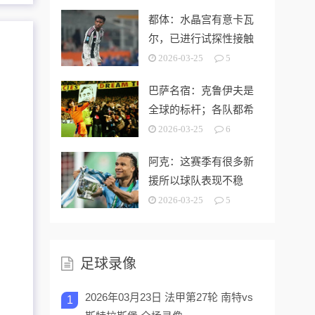
都体：水晶宫有意卡瓦
尔，已进行试探性接触
以了解费用
2026-03-25
5
巴萨名宿：克鲁伊夫是
全球的标杆；各队都希
望有一个拉玛西亚
2026-03-25
6
阿克：这赛季有很多新
援所以球队表现不稳
定；未来？我不知道
2026-03-25
5
足球录像
2026年03月23日 法甲第27轮 南特vs
1