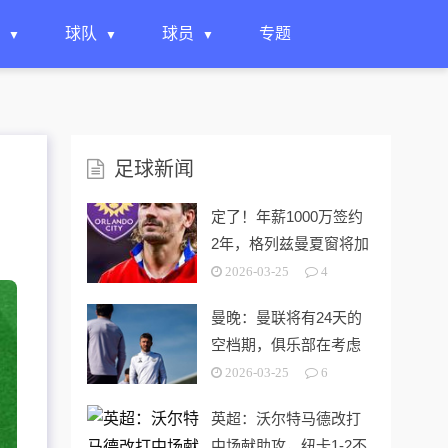
球队
球员
专题
足球新闻
定了！年薪1000万签约
2年，格列兹曼夏窗将加
盟美职联奥兰多城
2026-03-25
4
曼晚：曼联将有24天的
空档期，俱乐部在考虑
进行短期集训
2026-03-25
6
英超：沃尔特马德改打
中场献助攻，纽卡1-2不