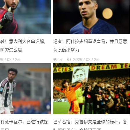
来袭！意大利大名单详解，
记者：阿什拉夫想重返皇马，并且愿意
加图索怎么赢
为此做出努力
6 / 03 / 25
5
2026 / 03 / 25
宫有意卡瓦尔，已进行试探
巴萨名宿：克鲁伊夫是全球的标杆；各