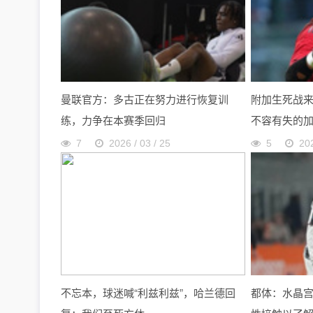
曼联官方：多古正在努力进行恢复训
附加生死战
练，力争在本赛季回归
不容有失的
7
2026 / 03 / 25
5
202
不忘本，球迷喊“利兹利兹”，哈兰德回
都体：水晶