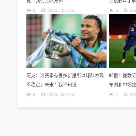
复：我们至死方休
性接触以了
5
2026 / 03 / 25
5
202
阿克：这赛季有很多新援所以球队表现
邮报：曼联
不稳定；未来？我不知道
布朗和中场
5
2026 / 03 / 25
1
202