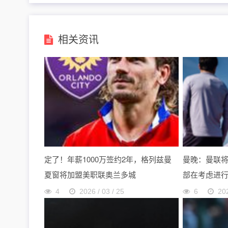
相关资讯
定了！年薪1000万签约2年，格列兹曼
曼晚：曼联将
夏窗将加盟美职联奥兰多城
部在考虑进
4
2026 / 03 / 25
6
202