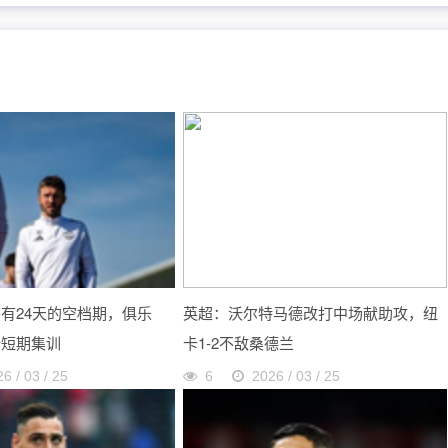
有24天的空档期，俱乐
英超：沃尔特马德改打中场献助攻，纽
行短期集训
卡1-2不敌桑德兰
6 / 03 / 25
6
2026 / 03 / 25