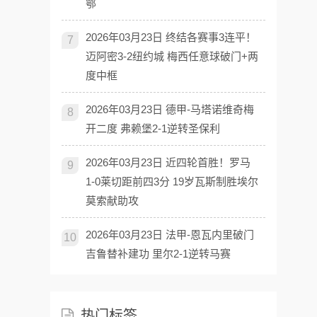
鄂
2026年03月23日 终结各赛事3连平！
7
迈阿密3-2纽约城 梅西任意球破门+两
度中框
2026年03月23日 德甲-马塔诺维奇梅
8
开二度 弗赖堡2-1逆转圣保利
2026年03月23日 近四轮首胜！罗马
9
1-0莱切距前四3分 19岁瓦斯制胜埃尔
莫索献助攻
2026年03月23日 法甲-恩瓦内里破门
10
吉鲁替补建功 里尔2-1逆转马赛
热门标签