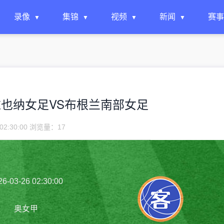
录像
集锦
视频
新闻
赛事
 奥地利维也纳女足VS布根兰南部女足
02:30:00 浏览量：
17
26-03-26 02:30:00
奥女甲