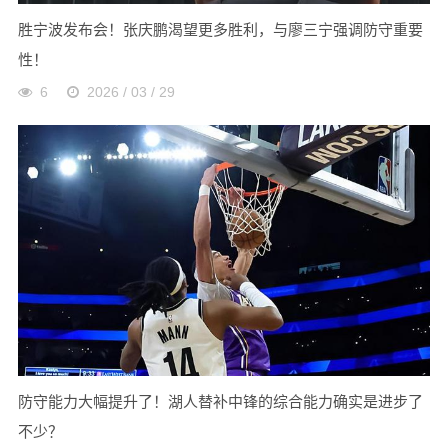
胜宁波发布会！张庆鹏渴望更多胜利，与廖三宁强调防守重要
性！
6
2026 / 03 / 29
防守能力大幅提升了！湖人替补中锋的综合能力确实是进步了
不少？