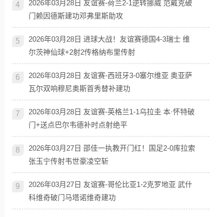
2026年03月28日 友谊赛-荷兰2-1逆转挪威 范戴克破
4
门赖因德斯建功邓弗里斯助攻
2026年03月28日 进球大战！友谊赛德国4-3瑞士 维
5
尔茨神仙球+2射2传格纳布里传射
2026年03月28日 友谊赛-西班牙3-0塞尔维亚 奥亚萨
6
瓦尔双响穆尼奥斯首秀替补建功
2026年03月28日 友谊赛-英格兰1-1乌拉圭 本·怀特破
7
门+送点巴尔韦德补时点射绝平
2026年03月27日 邵佳一执教开门红！国足2-0库拉索
8
张玉宁传射韦世豪凌空斩
2026年03月27日 友谊赛-哥伦比亚1-2克罗地亚 武什
9
科维奇破门马塔诺维奇建功