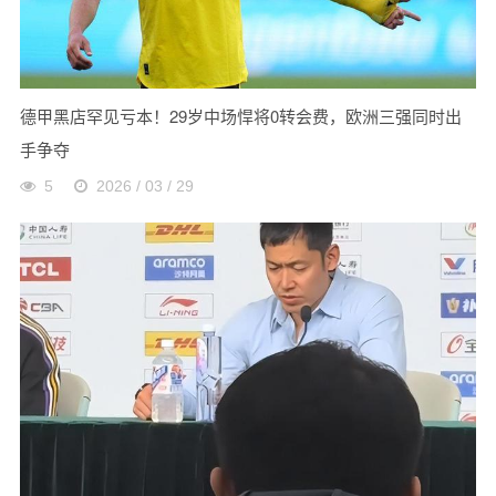
德甲黑店罕见亏本！29岁中场悍将0转会费，欧洲三强同时出
手争夺
5
2026 / 03 / 29