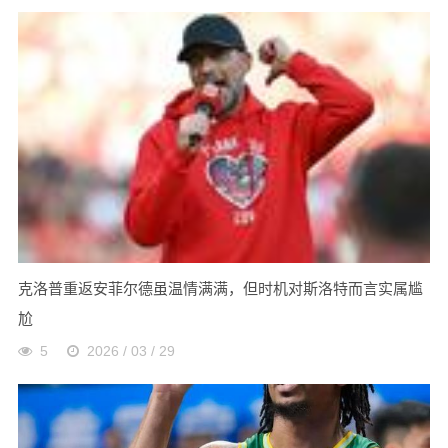
克洛普重返安菲尔德虽温情满满，但时机对斯洛特而言实属尴
尬
5
2026 / 03 / 29