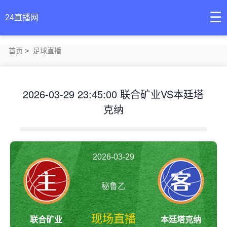
☰
24直播网
首页
>
足球直播
2026-03-29 23:45:00 联合矿业VS本廷塔
克纳
2026-03-29
23:45:00
秘鲁乙
现场直播
联合矿业
本廷塔克纳