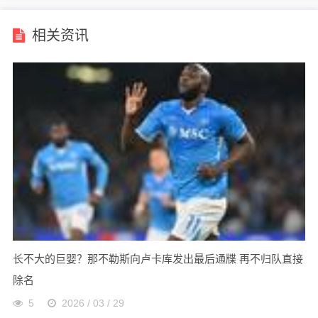
相关资讯
长不大的巨婴？那不勒斯向卢卡库发出最后通牒 再不归队直接
除名
5
2026 / 03 / 29