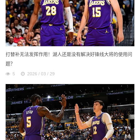
打替补无法发挥作用！湖人还是没有解决好锋线大将的使用问
题？
5
2026 / 03 / 29