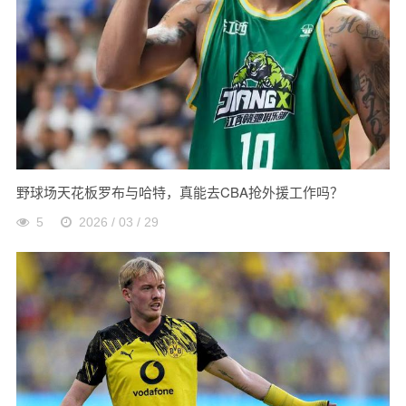
野球场天花板罗布与哈特，真能去CBA抢外援工作吗？
5
2026 / 03 / 29