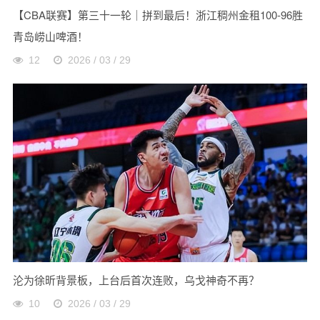
【CBA联赛】第三十一轮｜拼到最后！浙江稠州金租100-96胜
青岛崂山啤酒！
12
2026 / 03 / 29
沦为徐昕背景板，上台后首次连败，乌戈神奇不再？
10
2026 / 03 / 29