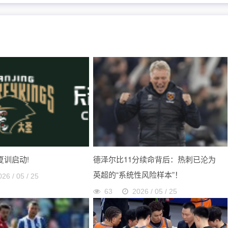
 夏训启动!
德泽尔比11分续命背后：热刺已沦为
英超的“系统性风险样本”！
026 / 05 / 25
63
2026 / 05 / 25