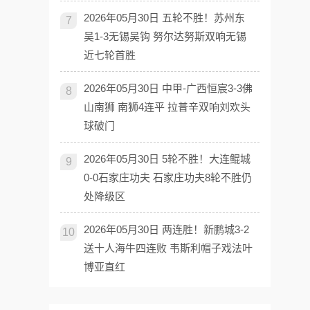
2026年05月30日 五轮不胜！苏州东
7
吴1-3无锡吴钩 努尔达努斯双响无锡
近七轮首胜
2026年05月30日 中甲-广西恒宸3-3佛
8
山南狮 南狮4连平 拉普辛双响刘欢头
球破门
2026年05月30日 5轮不胜！大连鲲城
9
0-0石家庄功夫 石家庄功夫8轮不胜仍
处降级区
2026年05月30日 两连胜！新鹏城3-2
10
送十人海牛四连败 韦斯利帽子戏法叶
博亚直红