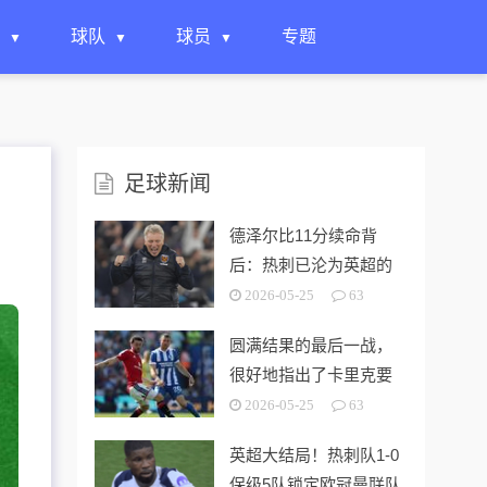
球队
球员
专题
足球新闻
德泽尔比11分续命背
后：热刺已沦为英超的
“系统性风险样本”！
2026-05-25
63
圆满结果的最后一战，
很好地指出了卡里克要
解决的终极问题
2026-05-25
63
英超大结局！热刺队1-0
保级5队锁定欧冠曼联队