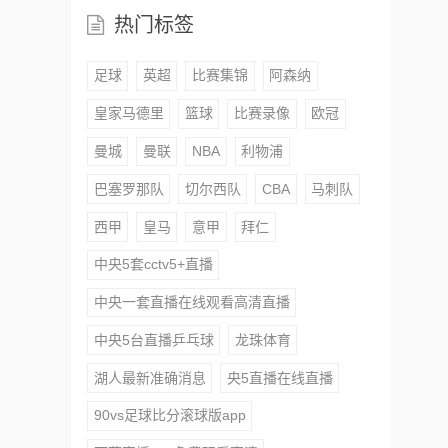
热门标签
足球
英超
比赛集锦
阿森纳
皇家马德里
篮球
比赛录像
欧冠
曼城
曼联
NBA
利物浦
巴塞罗那队
切尔西队
CBA
马刺队
西甲
皇马
意甲
拜仁
中央5套cctv5+直播
中央一套直播在线观看高清直播
中央5台直播乒乓球
龙珠体育
湖人最新准确消息
央5直播在线直播
90vs足球比分滚球版app