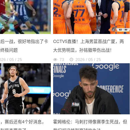
最后一战，很好地指出了卡
CCTV5直播！上海男篮首战广厦，两
的终极问题
大优势明显，孙铭徽带伤出战！
026 / 05 / 25
73
2026 / 05 / 25
，赛后还有4个好消息，
霍姆格伦：马刺打得像赛季生死战，但