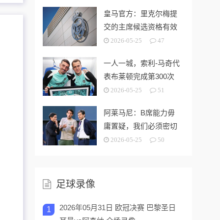
皇马官方：里克尔梅提
交的主席候选资格有效
2026-05-25
47
一人一城，索利-马奇代
表布莱顿完成第300次
出场
2026-05-25
51
阿莱马尼：B席能力毋
庸置疑，我们必须密切
关注今夏市场动向
2026-05-25
50
足球录像
2026年05月31日 欧冠决赛 巴黎圣日
1