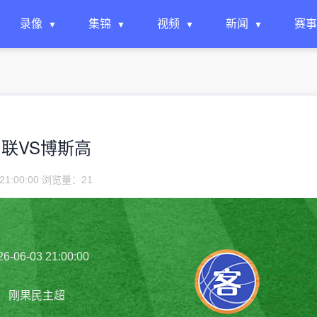
录像
集锦
视频
新闻
赛事
尼埃马联VS博斯高
21:00:00 浏览量：
21
26-06-03 21:00:00
刚果民主超