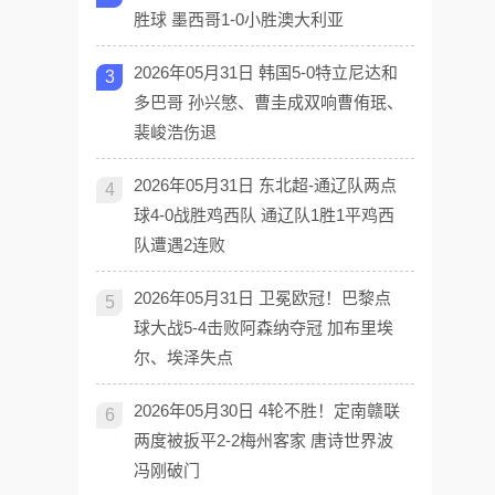
胜球 墨西哥1-0小胜澳大利亚
2026年05月31日 韩国5-0特立尼达和
3
多巴哥 孙兴慜、曹圭成双响曹侑珉、
裴峻浩伤退
2026年05月31日 东北超-通辽队两点
4
球4-0战胜鸡西队 通辽队1胜1平鸡西
队遭遇2连败
2026年05月31日 卫冕欧冠！巴黎点
5
球大战5-4击败阿森纳夺冠 加布里埃
尔、埃泽失点
2026年05月30日 4轮不胜！定南赣联
6
两度被扳平2-2梅州客家 唐诗世界波
冯刚破门