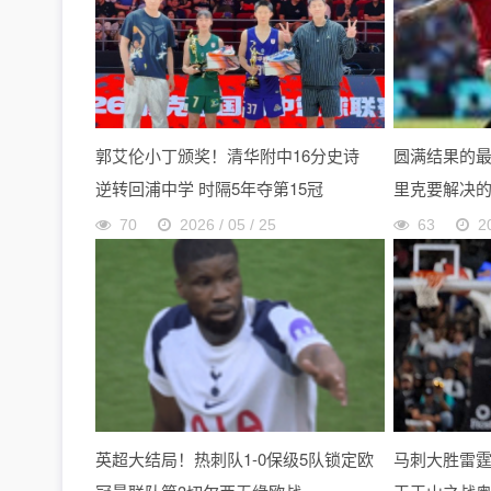
郭艾伦小丁颁奖！清华附中16分史诗
圆满结果的
逆转回浦中学 时隔5年夺第15冠
里克要解决
70
2026 / 05 / 25
63
2
英超大结局！热刺队1-0保级5队锁定欧
马刺大胜雷霆