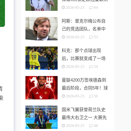
第3切尔西无缘欧战
2026-05-25
64
阿斯：里克尔梅公布自
己的竞选团队，名单中
包括多名企业家
2026-05-25
53
科克：那个点球出现
后，比赛就变成了一场
灾难
2026-05-25
54
曼联4200万签埃德森到
最后阶段，合同5年！球
情
员拒绝别队只等红魔
2026-05-25
50
束
国米飞翼获誉荷兰队史
最伟大右卫之一 大赛先
生能否比肩巴萨传奇
2026-05-25
48