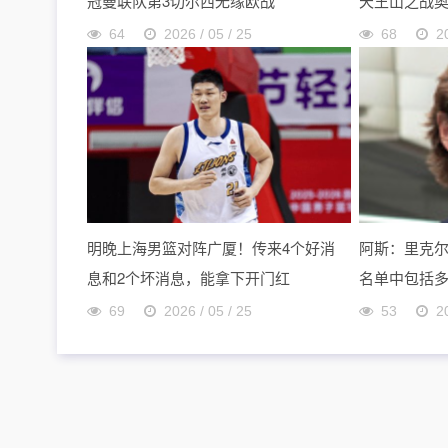
冠曼联队第3切尔西无缘欧战
天王山之战
64
2026 / 05 / 25
68
2
明晚上海男篮对阵广厦！传来4个好消
阿斯：里克
息和2个坏消息，能拿下开门红
名单中包括
69
2026 / 05 / 25
53
2