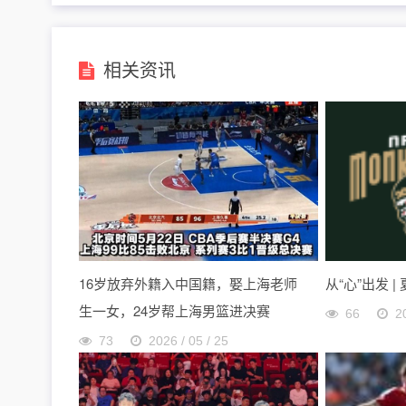
相关资讯
16岁放弃外籍入中国籍，娶上海老师
从“心”出发 |
生一女，24岁帮上海男篮进决赛
66
2
73
2026 / 05 / 25