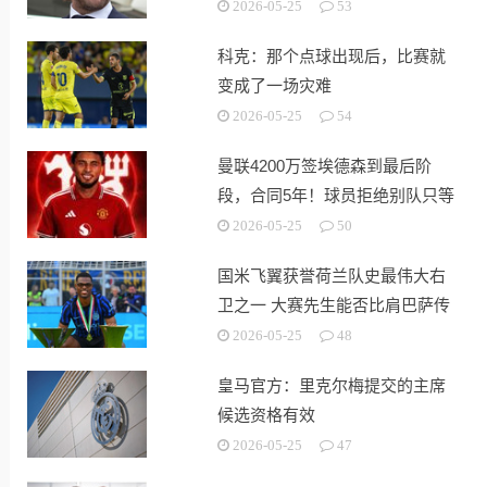
2026-05-25
53
科克：那个点球出现后，比赛就
变成了一场灾难
2026-05-25
54
曼联4200万签埃德森到最后阶
段，合同5年！球员拒绝别队只等
红魔
2026-05-25
50
国米飞翼获誉荷兰队史最伟大右
卫之一 大赛先生能否比肩巴萨传
奇
2026-05-25
48
皇马官方：里克尔梅提交的主席
候选资格有效
2026-05-25
47