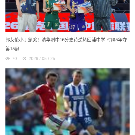
郭艾伦小丁颁奖！清华附中16分史诗逆转回浦中学 时隔5年夺
第15冠
70
2026 / 05 / 25