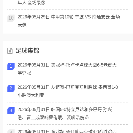
年人 全场录像
2026年05月29日 中甲第10轮 宁波 VS 南通支云 全场
10
录像
足球集锦
2026年05月31日 美冠杯-托卢卡点球大战6-5老虎大
1
学夺冠
2026年05月31日 友谊赛-巴斯克斯制胜球 墨西哥1-0
2
小胜澳大利亚
2026年05月31日 韩国5-0特立尼达和多巴哥 孙兴
3
慜、曹圭成双响曹侑珉、裴峻浩伤退
2026年05月31日 东北超-通辽队两点球4-0战胜鸡西
4