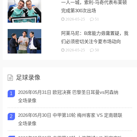
一人一城，索利-马奇代表布莱顿
完成第300次出场
2026-05-25
51
阿莱马尼：B席能力毋庸置疑，我
们必须密切关注今夏市场动向
2026-05-25
50
足球录像
2026年05月31日 欧冠决赛 巴黎圣日耳曼vs阿森纳
1
全场录像
2026年05月30日 中甲第10轮 梅州客家 VS 定南赣联
2
全场录像