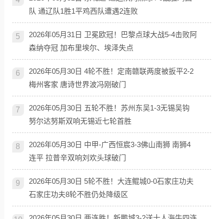
队 通辽队1胜1平鸡西队遭遇2连败
2026年05月31日 卫冕欧冠！巴黎点球大战5-4击败阿
5
森纳夺冠 加布里埃尔、埃泽失点
2026年05月30日 4轮不胜！定南赣联两度被扳平2-2
6
梅州客家 唐诗世界波冯刚破门
2026年05月30日 五轮不胜！苏州东吴1-3无锡吴钩
7
努尔达努斯双响无锡近七轮首胜
2026年05月30日 中甲-广西恒宸3-3佛山南狮 南狮4
8
连平 拉普辛双响刘欢头球破门
2026年05月30日 5轮不胜！大连鲲城0-0石家庄功夫
9
石家庄功夫8轮不胜仍处降级区
2026年05月30日 两连胜！新鹏城3-2送十人海牛四连