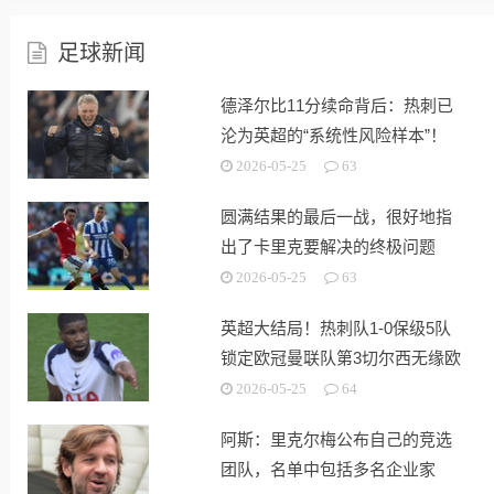
足球新闻
德泽尔比11分续命背后：热刺已
沦为英超的“系统性风险样本”！
2026-05-25
63
圆满结果的最后一战，很好地指
出了卡里克要解决的终极问题
2026-05-25
63
英超大结局！热刺队1-0保级5队
锁定欧冠曼联队第3切尔西无缘欧
战
2026-05-25
64
阿斯：里克尔梅公布自己的竞选
团队，名单中包括多名企业家