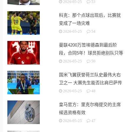
2026-05-25
53
科克：那个点球出现后，比赛就
变成了一场灾难
2026-05-25
54
曼联4200万签埃德森到最后阶
段，合同5年！球员拒绝别队只等
红魔
2026-05-25
50
国米飞翼获誉荷兰队史最伟大右
卫之一 大赛先生能否比肩巴萨传
奇
2026-05-25
48
皇马官方：里克尔梅提交的主席
候选资格有效
2026-05-25
47