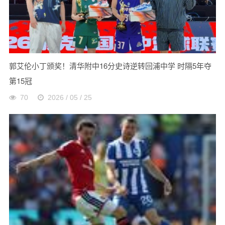
郭艾伦小丁颁奖！清华附中16分史诗逆转回浦中学 时隔5年夺
第15冠
70
2026 / 05 / 25