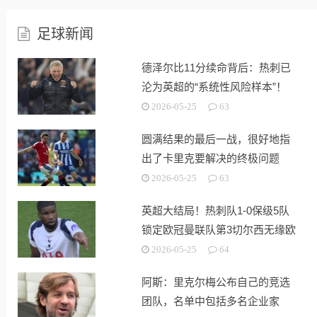
足球新闻
德泽尔比11分续命背后：热刺已
沦为英超的“系统性风险样本”！
2026-05-25
63
圆满结果的最后一战，很好地指
出了卡里克要解决的终极问题
2026-05-25
63
英超大结局！热刺队1-0保级5队
锁定欧冠曼联队第3切尔西无缘欧
战
2026-05-25
64
阿斯：里克尔梅公布自己的竞选
团队，名单中包括多名企业家