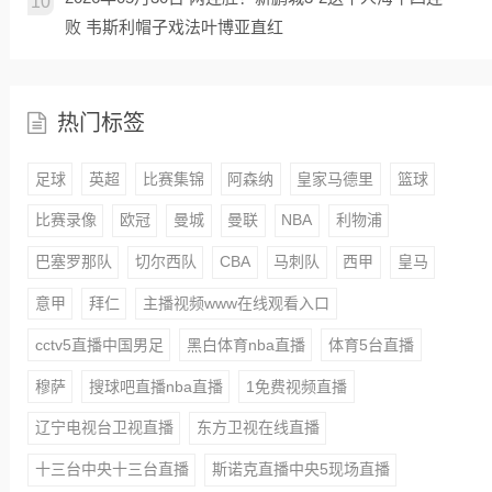
10
败 韦斯利帽子戏法叶博亚直红
热门标签
足球
英超
比赛集锦
阿森纳
皇家马德里
篮球
比赛录像
欧冠
曼城
曼联
NBA
利物浦
巴塞罗那队
切尔西队
CBA
马刺队
西甲
皇马
意甲
拜仁
主播视频www在线观看入口
cctv5直播中国男足
黑白体育nba直播
体育5台直播
穆萨
搜球吧直播nba直播
1免费视频直播
辽宁电视台卫视直播
东方卫视在线直播
十三台中央十三台直播
斯诺克直播中央5现场直播