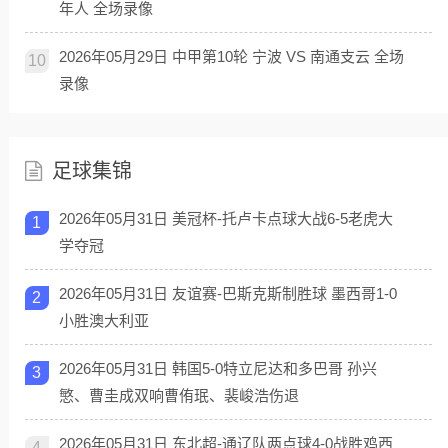
年人 全场录像
2026年05月29日 中甲第10轮 宁波 VS 南通支云 全场
10
录像
足球集锦
2026年05月31日 美冠杯-托卢卡点球大战6-5老虎大
1
学夺冠
2026年05月31日 友谊赛-巴斯克斯制胜球 墨西哥1-0
2
小胜澳大利亚
2026年05月31日 韩国5-0特立尼达和多巴哥 孙兴
3
慜、曹圭成双响曹侑珉、裴峻浩伤退
2026年05月31日 东北超-通辽队两点球4-0战胜鸡西
4