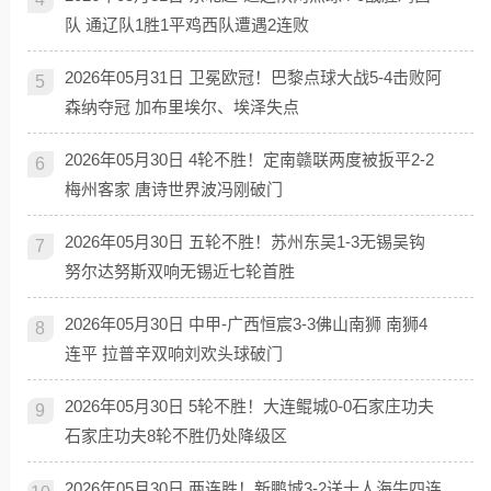
队 通辽队1胜1平鸡西队遭遇2连败
2026年05月31日 卫冕欧冠！巴黎点球大战5-4击败阿
5
森纳夺冠 加布里埃尔、埃泽失点
2026年05月30日 4轮不胜！定南赣联两度被扳平2-2
6
梅州客家 唐诗世界波冯刚破门
2026年05月30日 五轮不胜！苏州东吴1-3无锡吴钩
7
努尔达努斯双响无锡近七轮首胜
2026年05月30日 中甲-广西恒宸3-3佛山南狮 南狮4
8
连平 拉普辛双响刘欢头球破门
2026年05月30日 5轮不胜！大连鲲城0-0石家庄功夫
9
石家庄功夫8轮不胜仍处降级区
2026年05月30日 两连胜！新鹏城3-2送十人海牛四连