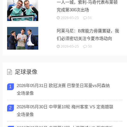
一人一城，索利-马奇代表布莱顿
完成第300次出场
2026-05-25
51
阿莱马尼：B席能力毋庸置疑，我
们必须密切关注今夏市场动向
2026-05-25
50
足球录像
2026年05月31日 欧冠决赛 巴黎圣日耳曼vs阿森纳
1
全场录像
2026年05月30日 中甲第10轮 梅州客家 VS 定南赣联
2
全场录像