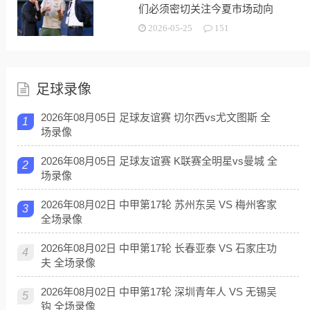
们必须密切关注今夏市场动向
2026-05-25
151
足球录像
2026年08月05日 足球友谊赛 切尔西vs尤文图斯 全
1
场录像
2026年08月05日 足球友谊赛 K联赛全明星vs曼城 全
2
场录像
2026年08月02日 中甲第17轮 苏州东吴 VS 梅州客家
3
全场录像
2026年08月02日 中甲第17轮 长春亚泰 VS 石家庄功
4
夫 全场录像
2026年08月02日 中甲第17轮 深圳青年人 VS 无锡吴
5
钩 全场录像