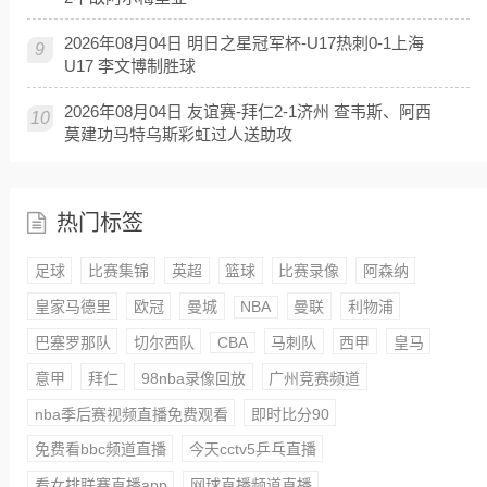
2026年08月04日 明日之星冠军杯-U17热刺0-1上海
9
U17 李文博制胜球
2026年08月04日 友谊赛-拜仁2-1济州 查韦斯、阿西
10
莫建功马特乌斯彩虹过人送助攻
热门标签
足球
比赛集锦
英超
篮球
比赛录像
阿森纳
皇家马德里
欧冠
曼城
NBA
曼联
利物浦
巴塞罗那队
切尔西队
CBA
马刺队
西甲
皇马
意甲
拜仁
98nba录像回放
广州竞赛频道
nba季后赛视频直播免费观看
即时比分90
免费看bbc频道直播
今天cctv5乒乓直播
看女排联赛直播app
网球直播频道直播