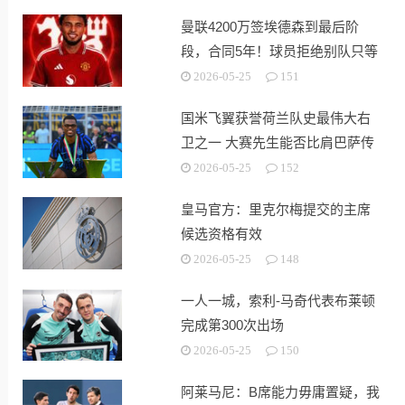
曼联4200万签埃德森到最后阶
段，合同5年！球员拒绝别队只等
红魔
2026-05-25
151
国米飞翼获誉荷兰队史最伟大右
卫之一 大赛先生能否比肩巴萨传
奇
2026-05-25
152
皇马官方：里克尔梅提交的主席
候选资格有效
2026-05-25
148
一人一城，索利-马奇代表布莱顿
完成第300次出场
2026-05-25
150
阿莱马尼：B席能力毋庸置疑，我