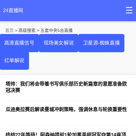
☰
24直播网
首页
> 高级搜索 > 五套中央5台直播
高清直播信号
现场美女解说
卫星源-蜘蛛直播
红单解说
塔帅：我们将会带着书写俱乐部历史新篇章的意愿准备欧
冠决赛
瓜迪奥拉赛后解读曼城冲刺策略，强调休息与轮换重要性
终结22年等待！阿森纳提前1轮加冕英超冠军夺第14座顶