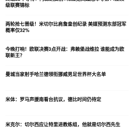
级联赛锦标
两轮抢七晋级！米切尔比肩詹皇创纪录 美媒预测东部冠军
概率仅32%
今晚打响！欧联决赛3点开战：弗赖堡战维拉 谁能成为欧
联新王？
曼城当家射手哈兰德领衔挪威男足世界杯大名单
米体：罗马声援南看台抗议，德比时间仍待定
米克尔：切尔西应让特里进教练组，他就是切尔西先生