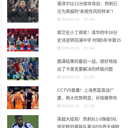
德泽尔比11分续命背后：热刺已
沦为英超的“系统性风险样本”！
2026-05-25
244
郭艾伦小丁颁奖！清华附中16分
史诗逆转回浦中学 时隔5年夺第15
冠
2026-05-25
244
圆满结果的最后一战，很好地指
出了卡里克要解决的终极问题
2026-05-25
235
CCTV5直播！上海男篮首战广
厦，两大优势明显，孙铭徽带伤
出战！
2026-05-25
238
英超大结局！热刺队1-0保级5队
锁定欧冠曼联队第3切尔西无缘欧