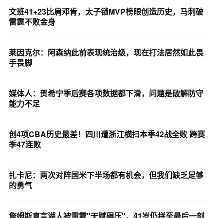
文班41+23比肩邓肯，太子锁MVP榜眼创造历史，马刺破
雷霆不败金身
莱因克尔：阿森纳此前表现统治级，现在打法居然如此畏
手畏脚
媒体人：贺希宁季后赛各项数据都下滑，问题是破解防守
能力不足
创4项CBA历史最差！四川遭浙江横扫本季42战全败 跨赛
季47连败
扎卡尼：两次对阵国米下半场都有机会，但我们缺乏足够
的勇气
詹姆斯直言湖人被雷霆"天赋碾压"，41岁仍拼至最后一刻