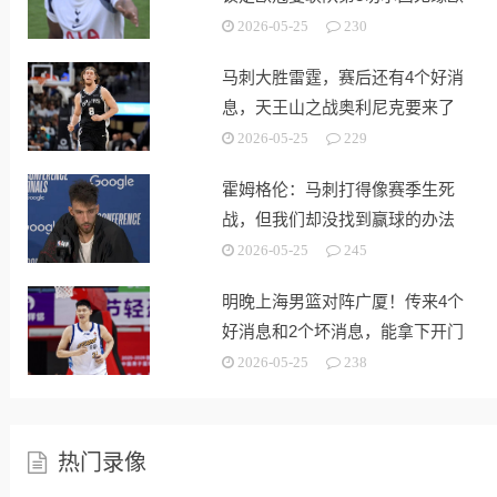
战
2026-05-25
230
马刺大胜雷霆，赛后还有4个好消
息，天王山之战奥利尼克要来了
2026-05-25
229
霍姆格伦：马刺打得像赛季生死
战，但我们却没找到赢球的办法
2026-05-25
245
明晚上海男篮对阵广厦！传来4个
好消息和2个坏消息，能拿下开门
红
2026-05-25
238
热门录像