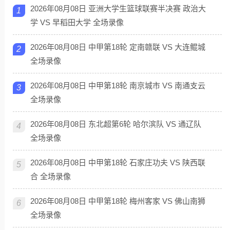
2026年08月08日 亚洲大学生篮球联赛半决赛 政治大
1
学 VS 早稻田大学 全场录像
2026年08月08日 中甲第18轮 定南赣联 VS 大连鲲城
2
全场录像
2026年08月08日 中甲第18轮 南京城市 VS 南通支云
3
全场录像
2026年08月08日 东北超第6轮 哈尔滨队 VS 通辽队
4
全场录像
2026年08月08日 中甲第18轮 石家庄功夫 VS 陕西联
5
合 全场录像
2026年08月08日 中甲第18轮 梅州客家 VS 佛山南狮
6
全场录像