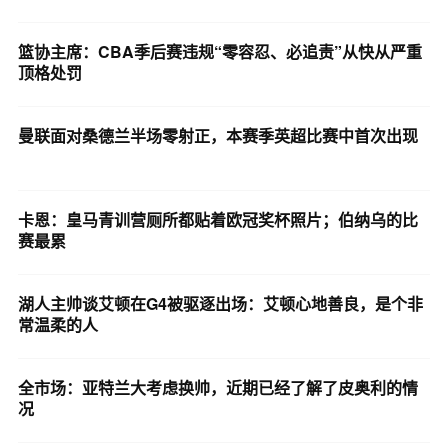
篮协主席：CBA季后赛违规“零容忍、必追责”从快从严重
顶格处罚
曼联面对桑德兰半场零射正，本赛季英超比赛中首次出现
卡恩：皇马青训营厕所都贴着欧冠奖杯照片；伯纳乌的比
赛最累
湖人主帅谈艾顿在G4被驱逐出场：艾顿心地善良，是个非
常温柔的人
全市场：亚特兰大考虑换帅，近期已经了解了皮奥利的情
况