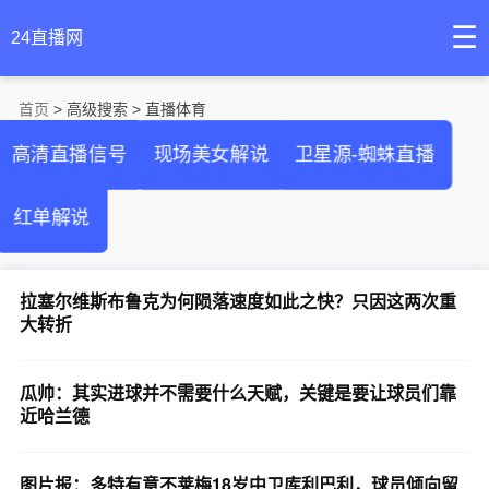
☰
24直播网
首页
> 高级搜索 > 直播体育
高清直播信号
现场美女解说
卫星源-蜘蛛直播
红单解说
拉塞尔维斯布鲁克为何陨落速度如此之快？只因这两次重
大转折
瓜帅：其实进球并不需要什么天赋，关键是要让球员们靠
近哈兰德
图片报：多特有意不莱梅18岁中卫库利巴利，球员倾向留