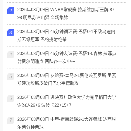
2026年08月09日 WNBA常规赛 拉斯维加斯王牌 87 -
2
98 明尼苏达山猫 全场集锦
2026年08月09日 45分钟循环赛-巴萨0-1不敌乌迪内
3
斯无缘冠军 巴约挑射绝杀
2026年08月09日 45分钟友谊赛-巴萨1-0森林 拉菲点
4
射费尔明造点 两队各一次中柱
2026年08月09日 友谊赛-皇马2-1费伦茨瓦罗斯 里瓦
5
斯建功埃斯皮破门巴尔韦德助攻
2026年08月08日 进决赛！政治大学力克早稻田大学
6
谢昀达26+6 波波卡22+15+7
2026年08月08日 中甲-定南赣联2-1大连鲲城 达西埃
7
尔两分钟两球