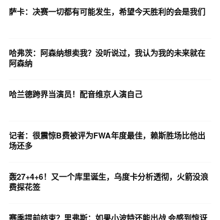
萨卡：决赛一切都有可能发生，希望今天胜利的会是我们
哈弗茨：阿森纳想卖我？没听说过，我认为我的未来就在
阿森纳
哈兰德跨界当演员！配音维京人演自己
记者：很震惊B费被评为FWA年度最佳，赖斯胜场比他出
场还多
轰27+4+6！又一个库里诞生，乌度卡分析透彻，火箭没浪
费探花签
赛季提前结束？里弗斯：如果小波特还能出战 会感到惊讶