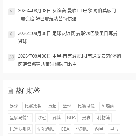
2026年08月08日 友谊赛-曼联1-1巴黎 姆伯莫破门
8
+屡造险 姆巴耶建功芒特伤退
2026年08月08日 足球友谊赛 曼联vs巴黎圣日耳曼
9
进球
2026年08月08日 中甲-南京城市1-1南通支云5轮不胜
10
冈萨雷斯建功董洪麟破门救主
热门标签
足球
比赛集锦
英超
篮球
比赛录像
阿森纳
皇家马德里
欧冠
曼城
NBA
曼联
利物浦
巴塞罗那队
切尔西队
CBA
马刺队
西甲
皇马