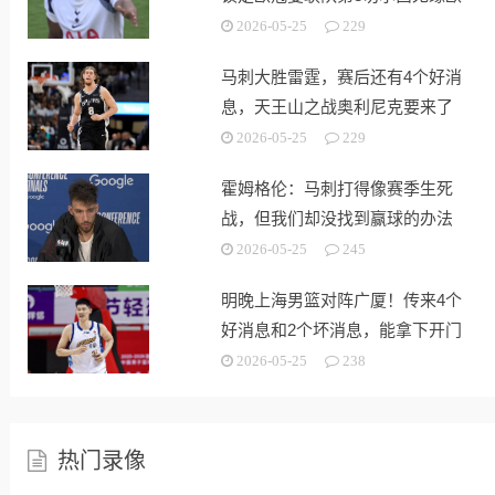
战
2026-05-25
229
马刺大胜雷霆，赛后还有4个好消
息，天王山之战奥利尼克要来了
2026-05-25
229
霍姆格伦：马刺打得像赛季生死
战，但我们却没找到赢球的办法
2026-05-25
245
明晚上海男篮对阵广厦！传来4个
好消息和2个坏消息，能拿下开门
红
2026-05-25
238
热门录像