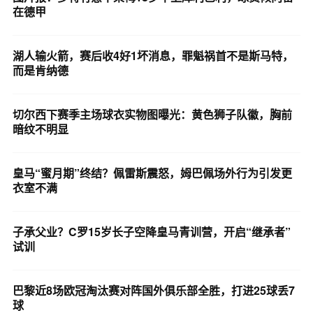
在德甲
湖人输火箭，赛后收4好1坏消息，罪魁祸首不是斯马特，
而是肯纳德
切尔西下赛季主场球衣实物图曝光：黄色狮子队徽，胸前
暗纹不明显
皇马“蜜月期”终结？佩雷斯震怒，姆巴佩场外行为引发更
衣室不满
子承父业？C罗15岁长子空降皇马青训营，开启“继承者”
试训
巴黎近8场欧冠淘汰赛对阵国外俱乐部全胜，打进25球丢7
球