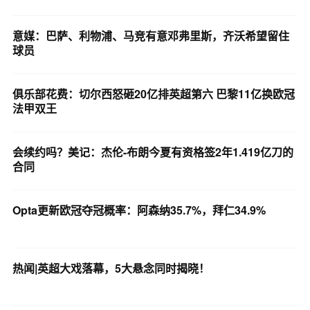
意媒：巴萨、利物浦、马竞有意邓弗里斯，齐沃希望留住
球员
俱乐部花费：切尔西怒砸20亿排英超第六 巴黎11亿换欧冠
法甲双王
会续约吗？美记：杰伦-布朗今夏有资格签2年1.419亿刀的
合同
Opta更新欧冠夺冠概率：阿森纳35.7%，拜仁34.9%
热闻|英超大戏落幕，5大悬念同时揭晓！