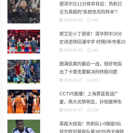
德泽尔比11分续命背后：热刺已
沦为英超的“系统性风险样本”！
2026-05-25
244
郭艾伦小丁颁奖！清华附中16分
史诗逆转回浦中学 时隔5年夺第15
冠
2026-05-25
244
圆满结果的最后一战，很好地指
出了卡里克要解决的终极问题
2026-05-25
235
CCTV5直播！上海男篮首战广
厦，两大优势明显，孙铭徽带伤
出战！
2026-05-25
238
英超大结局！热刺队1-0保级5队
锁定欧冠曼联队第3切尔西无缘欧