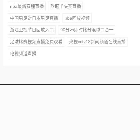
nba最新赛程直播
欧冠半决赛直播
中国男足对日本男足直播
nba回放视频
浙江卫视节目回放入口
90分vs即时比分滚球二合一
足球比赛视频直播免费观看
央视cctv13新闻频道在线直播
电视频道直播
本站所有赛事直播信号均由用户收集或从搜索引擎搜索整
理获得，所有内容均来自互联网，我们自身不提供任何直
播信号和视频内容，如侵犯您的权益请联系我们，我们会
第一时间处理
Copyright © 2021 - 2025 All Rights Reserved 24直播网 版
权所有