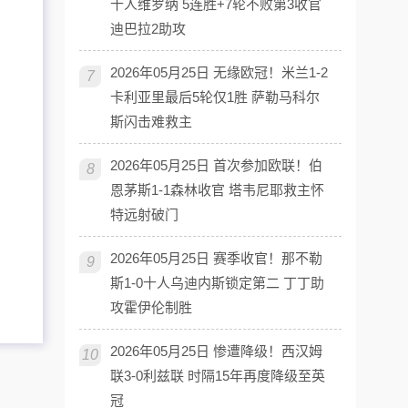
十人维罗纳 5连胜+7轮不败第3收官
迪巴拉2助攻
2026年05月25日 无缘欧冠！米兰1-2
7
卡利亚里最后5轮仅1胜 萨勒马科尔
斯闪击难救主
2026年05月25日 首次参加欧联！伯
8
恩茅斯1-1森林收官 塔韦尼耶救主怀
特远射破门
2026年05月25日 赛季收官！那不勒
9
斯1-0十人乌迪内斯锁定第二 丁丁助
攻霍伊伦制胜
2026年05月25日 惨遭降级！西汉姆
10
联3-0利兹联 时隔15年再度降级至英
冠