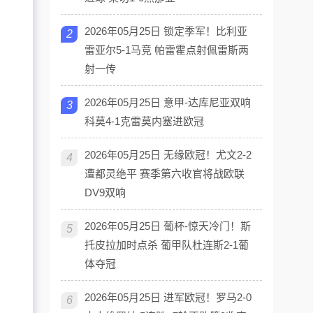
2026年05月25日 锁定季军！比利亚
2
雷亚尔5-1马竞 帕雷霍点射佩雷斯两
射一传
2026年05月25日 意甲-达库尼亚双响
3
科莫4-1克雷莫内塞进欧冠
2026年05月25日 无缘欧冠！尤文2-2
4
遭都灵绝平 赛季第六收官将战欧联
DV9双响
2026年05月25日 葡杯-惊天冷门！斯
5
托皮拉加时点杀 葡甲队杜连斯2-1葡
体夺冠
2026年05月25日 进军欧冠！罗马2-0
6