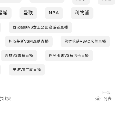
曼城
曼联
NBA
利物浦
西汉姆联VS女王公园巡游者直播
朴茨茅斯VS阿森纳直播
佛罗伦萨VSAC米兰直播
吉林VS青岛直播
巴列卡诺VS马洛卡直播
宁波VS广厦直播
下一篇:
尔比完
返回列表