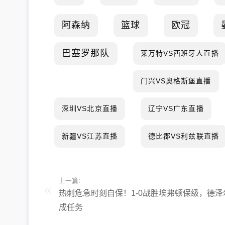
阿森纳
篮球
欧冠
巴塞罗那队
莱万特VS西班牙人直播
门兴VS奥格斯堡直播
深圳VS北京直播
辽宁VS广东直播
新疆VS江苏直播
德比郡VS利兹联直播
上一篇:
热刺危急时刻自保！1-0战胜埃弗顿保级，德泽
成任务