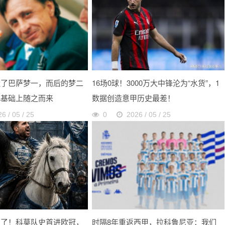
造了巴萨梦一，而后的梦二
16场0球！3000万大中锋沦为“水货”，1
此基础上随之而来
数据创造意甲历史最差！
6 / 05 / 25
0
2026 / 05 / 25
神了！科莫队史首进欧冠，
时隔8年重返西甲，拉科鲁尼亚：我们