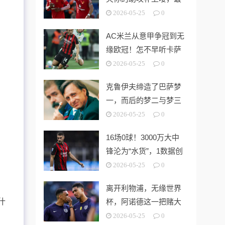
好的收官方式
2026-05-25
0
AC米兰从意甲争冠到无
缘欧冠！怎不早听卡萨
诺的：让阿莱格里滚蛋
2026-05-25
0
克鲁伊夫缔造了巴萨梦
一，而后的梦二与梦三
也在此基础上随之而来
2026-05-25
0
16场0球！3000万大中
锋沦为“水货”，1数据创
造意甲历史最差！
2026-05-25
0
离开利物浦，无缘世界
什
杯，阿诺德这一把赌大
了？
2026-05-25
0