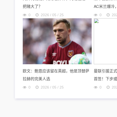
把赌大了？
AC米兰爆冷
0
2026 / 05 / 25
0
202
欧文：鲍恩应该留在英超，他是顶替萨
曼联引援正
拉赫的完美人选
首签！下步或
0
2026 / 05 / 25
0
202