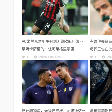
AC米兰从意甲争冠到无缘欧冠！怎不
克鲁伊夫缔
早听卡萨诺的：让阿莱格里滚蛋
与梦三也在
0
2026 / 05 / 25
0
202
离开利物浦，无缘世界杯，阿诺德这一
法布雷加斯