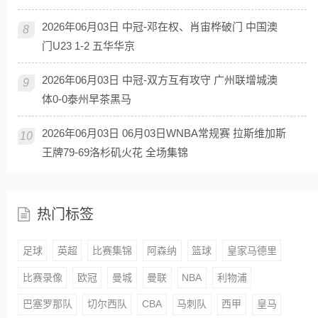
2026年06月03日 中冠-邓在权、肖宙桦破门 中国澳
8
门U23 1-2 五华华京
2026年06月03日 中冠-双方互有攻守 广州联增城澳
9
体0-0泰州早茶黑马
2026年06月03日 06月03日WNBA常规赛 拉斯维加斯
10
王牌79-69洛杉矶火花 全场集锦
热门标签
足球
英超
比赛集锦
阿森纳
篮球
皇家马德里
比赛录像
欧冠
曼城
曼联
NBA
利物浦
巴塞罗那队
切尔西队
CBA
马刺队
西甲
皇马