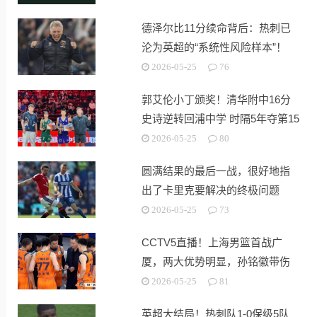
德泽尔比11分续命背后：热刺已
沦为英超的“系统性风险样本”！
2026-05-25
76
郭艾伦小丁颁奖！清华附中16分
史诗逆转回浦中学 时隔5年夺第15
冠
2026-05-25
80
圆满结果的最后一战，很好地指
出了卡里克要解决的终极问题
2026-05-25
73
CCTV5直播！上海男篮首战广
厦，两大优势明显，孙铭徽带伤
出战！
2026-05-25
81
英超大结局！热刺队1-0保级5队