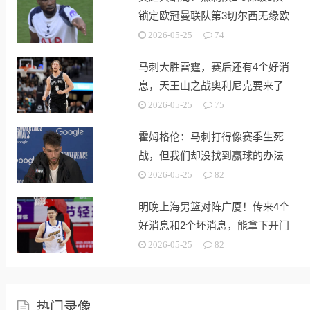
锁定欧冠曼联队第3切尔西无缘欧
战
2026-05-25
74
马刺大胜雷霆，赛后还有4个好消
息，天王山之战奥利尼克要来了
2026-05-25
75
霍姆格伦：马刺打得像赛季生死
战，但我们却没找到赢球的办法
2026-05-25
82
明晚上海男篮对阵广厦！传来4个
好消息和2个坏消息，能拿下开门
红
2026-05-25
82
热门录像