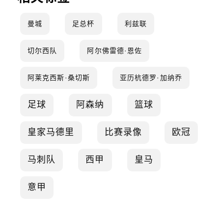
曼城
足总杯
利兹联
切尔西队
阿尔佛雷德·恩佐
阿莱克西斯·桑切斯
亚历杭德罗·加纳乔
足球
阿森纳
篮球
皇家马德里
比赛录像
欧冠
马刺队
西甲
皇马
意甲