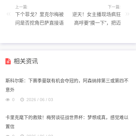
上一篇:
下一篇:
下个菲戈？里克尔梅被
逆天！女主播现场疯狂
问是否挖角巴萨直接语
高呼要“摸一下”，把迈
塞：您想让我这么做吗
阿密男球迷整不会了
相关资讯
斯科尔斯：下赛季曼联有机会夺冠的，阿森纳排第三或第四不
意外
0
2026 / 06 / 03
卡里克麾下的救赎！梅努谈征战世界杯：梦想成真，感觉难以
置信