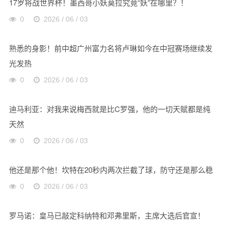
17岁将战世界杯！墨西哥小妖莫拉究竟“妖”在哪里？！
0
2026 / 06 / 03
熟悉的身影！前中超广州富力名将卢琳如今在中冠赛场继续发
光发热
0
2026 / 06 / 03
迪马利亚：对我来说梅西就是比C罗强，他的一切天赋都是纯
天然
0
2026 / 06 / 03
他还是那个他！坎特在20秒内两次拦截了球，防守还是那么稳
0
2026 / 06 / 03
罗马诺：皇马已敲定科纳特和邓弗里斯，主席大选后官宣！